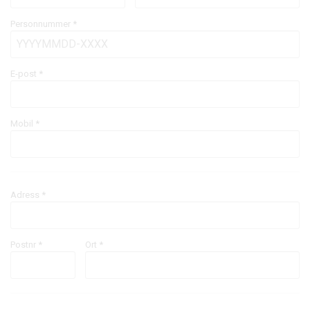
Personnummer *
E-post
*
Mobil
*
Adress *
Postnr *
Ort *