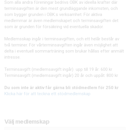
Som alla andra föreningar bedrivs OBK av ideella krafter där
terminsavgiften är den mest grundläggande inkomsten, och
som bygger grunden i OBK:s verksamhet. För aktiva
medlemmar är även medlemskapet och terminsavgiften det
som är grunden för försäkring vid eventuella skador.
Medlemsskap ingår i terminsavgiften, och ett helår består av
två terminer. För vårterminsavgiften ingår även möjlighet att
delta i eventuell sommarträning som brukar hållas efter anmält
intresse.
Terminsavgift (medlemsavgift ingår) upp till 19 år: 600 kr
Terminsavgift (medlemsavgift ingår) 20 år och uppåt: 800 kr
Du som inte är aktiv får gärna bli stödmedlem för 250 kr
Klicka här för att teckna ett stödmedlemskap
Välj medlemskap