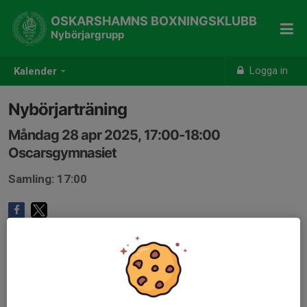
OSKARSHAMNS BOXNINGSKLUBB
Nybörjargrupp
Logga in
Kalender
Nybörjarträning
Måndag 28 apr 2025, 17:00-18:00
Oscarsgymnasiet
Samling: 17:00