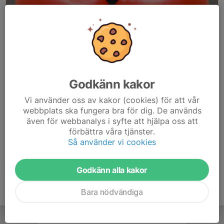
Godkänn kakor
Här hamnar automatiskt de senaste nyheterna på hemsidan. För
Vi använder oss av kakor (cookies) för att vår
att kunna börja administrera hemsidan loggar du in högst upp till
webbplats ska fungera bra för dig. De används
höger.
även för webbanalys i syfte att hjälpa oss att
förbättra våra tjänster.
/Svenskalag.se
Så använder vi cookies
Godkänn alla kakor
Bara nödvändiga