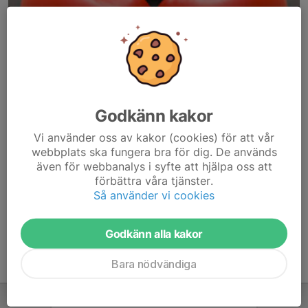
Godkänn kakor
Här hamnar automatiskt de senaste nyheterna på hemsidan. För
Vi använder oss av kakor (cookies) för att vår
att kunna börja administrera hemsidan loggar du in högst upp till
webbplats ska fungera bra för dig. De används
höger.
även för webbanalys i syfte att hjälpa oss att
förbättra våra tjänster.
/Svenskalag.se
Så använder vi cookies
Godkänn alla kakor
Bara nödvändiga