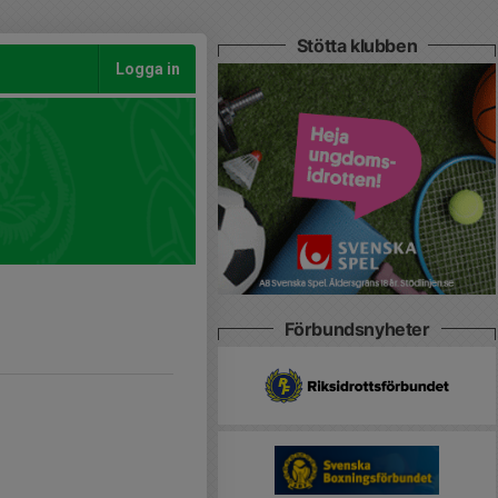
Stötta klubben
Logga in
Förbundsnyheter