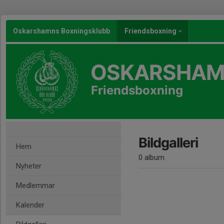
Oskarshamns Boxningsklubb
Friendsboxning
OSKARSHAM
Friendsboxning
Bildgalleri
Hem
0 album
Nyheter
Medlemmar
Kalender