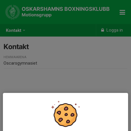
OSKARSHAMNS BOXNINGSKLUBB
Motionsgrupp
Logga in
Kontakt
Kontakt
HEMMAARENA
Oscarsgymnasiet