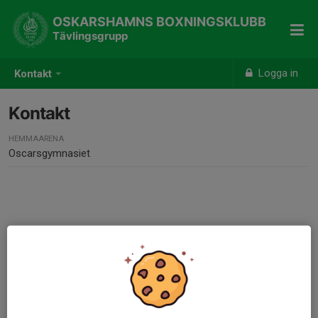
OSKARSHAMNS BOXNINGSKLUBB
Tävlingsgrupp
Logga in
Kontakt
Kontakt
HEMMAARENA
Oscarsgymnasiet