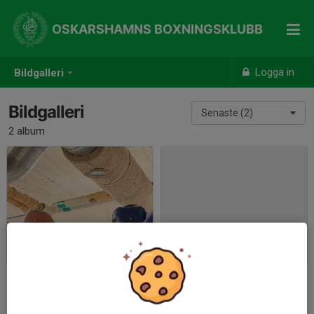
OSKARSHAMNS BOXNINGSKLUBB
Logga in
Bildgalleri
Bildgalleri
Senaste (2)
2 album
Nicopiaserien GripenBoxningsklubb/Söderköping
OBK
2022-12-17
|
9 st
2022-10-30
|
0 st