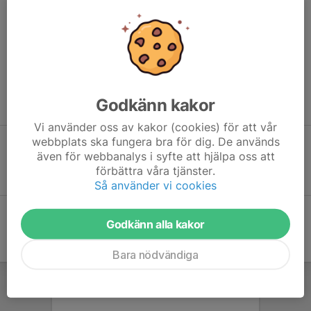
träningsmöjligheter för alla åldrar.
Skapa sociala insatser
som hjälper ungdomar att hitta en
positiv väg i livet.
Arrangera tävlingar och events
som sätter Oskarshamn
på kartan och stärker lokal stolthet.
Ert engagemang gör skillnad – tillsammans bygger vi en starkare
Godkänn kakor
och mer inkluderande framtid för vår stad.
Vi använder oss av kakor (cookies) för att vår
webbplats ska fungera bra för dig. De används
även för webbanalys i syfte att hjälpa oss att
Sponsring
förbättra våra tjänster.
Så använder vi cookies
Godkänn alla kakor
Bara nödvändiga