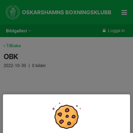
OSKARSHAMNS BOXNINGSKLUBB
Logga in
Bildgalleri
Tillbaka
OBK
2022-10-30
|
0 bilder