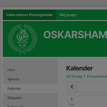
Oskarshamns Boxningsklubb
Välj grupp
OSKARSHAM
Kalender
Hem
Gå till idag
|
Prenumerer
Nyheter
Kalender
Bildgalleri
1
Ons