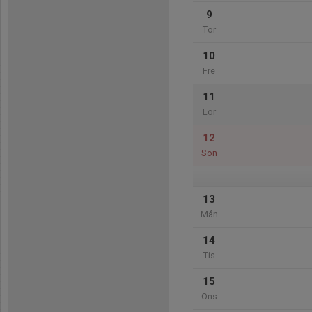
9
Tor
10
Fre
11
Lör
12
Sön
13
Mån
14
Tis
15
Ons