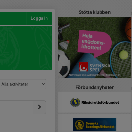
Stötta klubben
Logga in
Förbundsnyheter