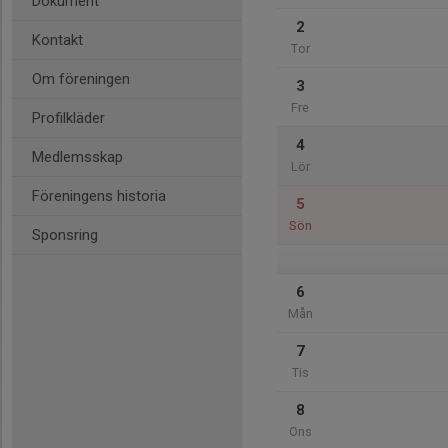
Dokument
2
Kontakt
Tor
Om föreningen
3
Fre
Profilkläder
4
Medlemsskap
Lör
Föreningens historia
5
Sön
Sponsring
6
Mån
7
Tis
8
Ons