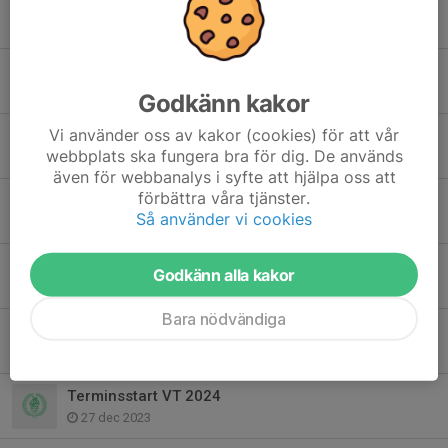
Terminstart 2025
13 jan 2025
Den 5 Oktober är det boxningsgala på strike!
30 sep 2024
Godkänn kakor
Vi använder oss av kakor (cookies) för att vår
Schema för terminen
webbplats ska fungera bra för dig. De används
15 sep 2024
även för webbanalys i syfte att hjälpa oss att
förbättra våra tjänster.
Årsmöte 24/3 kl 14.00
Så använder vi cookies
14 mar 2024
Inställt: Diplomtävling 9/3
Godkänn alla kakor
29 feb 2024
Bara nödvändiga
Årsmöte 24/3 kl 14.00
17 feb 2024
Terminsstart VT 2024
27 dec 2023