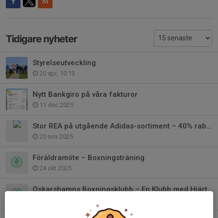
Tidigare nyheter
Styrelseutveckling
20 apr, 10:13
Nytt Bankgiro på våra fakturor
11 dec 2025
Stor REA på utgående Adidas-sortiment – 40% rabatt!
20 nov 2025
Föräldramöte – Boxningsträning
24 okt 2025
Oskarshamns Boxningsklubb – En Klubb med Hjärta och Kämparanda
23 feb 2025