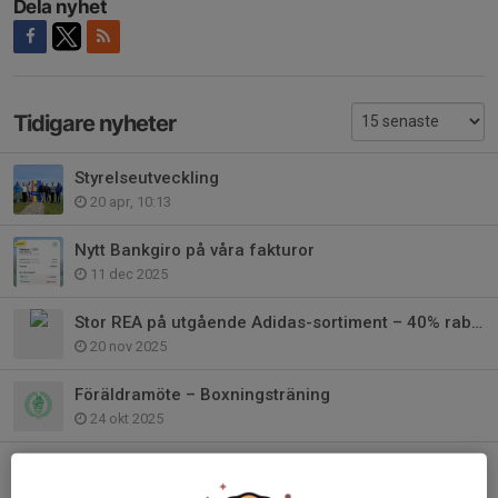
Dela nyhet
Tidigare nyheter
Styrelseutveckling
20 apr, 10:13
Nytt Bankgiro på våra fakturor
11 dec 2025
Stor REA på utgående Adidas-sortiment – 40% rabatt!
20 nov 2025
Föräldramöte – Boxningsträning
24 okt 2025
Oskarshamns Boxningsklubb – En Klubb med Hjärta och Kämparanda
23 feb 2025