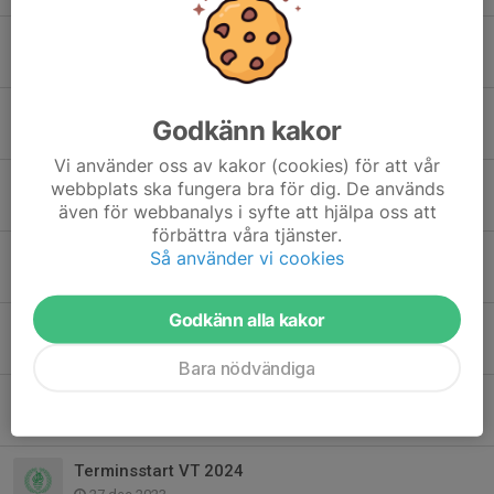
Terminstart 2025
13 jan 2025
Den 5 Oktober är det boxningsgala på strike!
Godkänn kakor
30 sep 2024
Vi använder oss av kakor (cookies) för att vår
Schema för terminen
webbplats ska fungera bra för dig. De används
15 sep 2024
även för webbanalys i syfte att hjälpa oss att
förbättra våra tjänster.
Årsmöte 24/3 kl 14.00
Så använder vi cookies
14 mar 2024
Godkänn alla kakor
Inställt: Diplomtävling 9/3
29 feb 2024
Bara nödvändiga
Årsmöte 24/3 kl 14.00
17 feb 2024
Terminsstart VT 2024