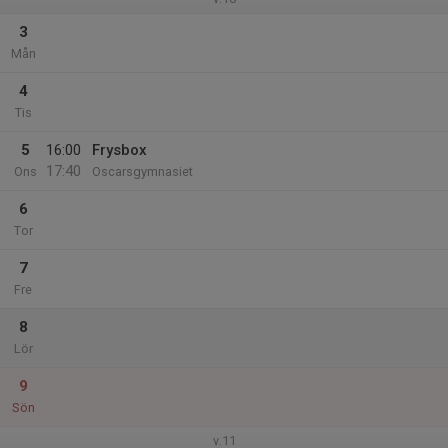
3
Mån
4
Tis
5
16:00
Frysbox
17:40
Ons
Oscarsgymnasiet
6
Tor
7
Fre
8
Lör
9
Sön
v.11