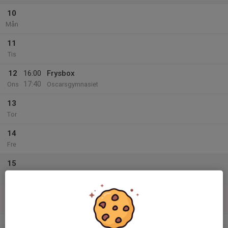
10
Mån
11
Tis
12
16:00
Frysbox
17:40
Ons
Oscarsgymnasiet
13
Tor
14
Fre
15
Lör
16
Sön
v.12