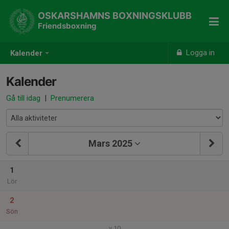
OSKARSHAMNS BOXNINGSKLUBB
Friendsboxning
Logga in
Kalender
Kalender
Gå till idag
|
Prenumerera
Mars 2025
1
Lör
2
Sön
v.10