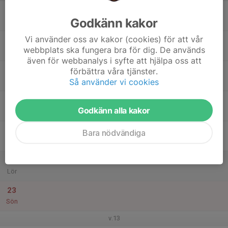
17
Godkänn kakor
Mån
Vi använder oss av kakor (cookies) för att vår
18
webbplats ska fungera bra för dig. De används
Tis
även för webbanalys i syfte att hjälpa oss att
19
16:00
Frysbox
förbättra våra tjänster.
17:40
Så använder vi cookies
Ons
Oscarsgymnasiet
20
Godkänn alla kakor
Tor
21
Bara nödvändiga
Fre
22
Lör
23
Sön
v.13