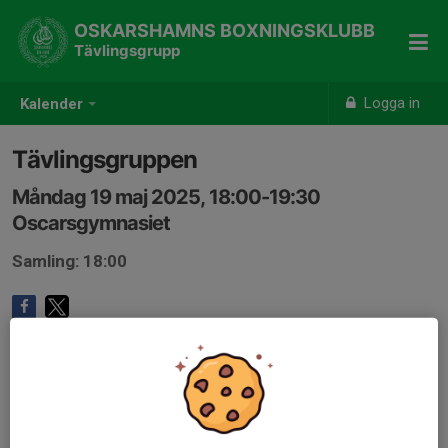
OSKARSHAMNS BOXNINGSKLUBB
Tävlingsgrupp
Logga in
Kalender
Tävlingsgruppen
Måndag 19 maj 2025, 18:00-19:30
Oscarsgymnasiet
Samling: 18:00