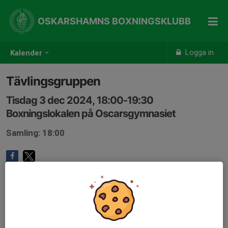
OSKARSHAMNS BOXNINGSKLUBB
Logga in
Kalender
Tävlingsgruppen
Tisdag 3 dec 2024, 18:00-19:30
Boxningslokalen på Oscarsgymnasiet
Samling: 18:00