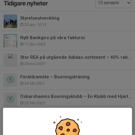
Tidigare nyheter
Styrelseutveckling
20 apr, 10:13
Nytt Bankgiro på våra fakturor
11 dec 2025
Stor REA på utgående Adidas-sortiment – 40% rabatt!
20 nov 2025
Föräldramöte – Boxningsträning
24 okt 2025
Oskarshamns Boxningsklubb – En Klubb med Hjärta och Kämparanda
23 feb 2025
Terminstart 2025
13 jan 2025