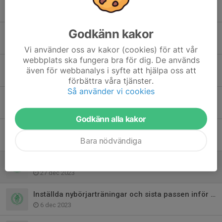
Den 5 Oktober är det boxningsgala på strike!
30 sep 2024
Godkänn kakor
Schema för terminen
15 sep 2024
Vi använder oss av kakor (cookies) för att vår
webbplats ska fungera bra för dig. De används
Årsmöte 24/3 kl 14.00
även för webbanalys i syfte att hjälpa oss att
14 mar 2024
förbättra våra tjänster.
Så använder vi cookies
Inställt: Diplomtävling 9/3
29 feb 2024
Godkänn alla kakor
Årsmöte 24/3 kl 14.00
Bara nödvändiga
17 feb 2024
Terminsstart VT 2024
27 dec 2023
Inställda nybörjarträningar och sista passen inför jul
6 dec 2023